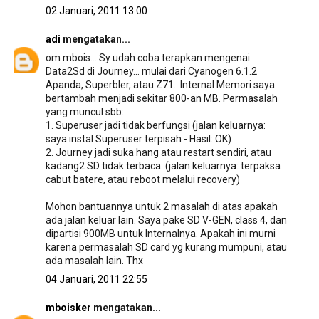
02 Januari, 2011 13:00
adi
mengatakan...
om mbois... Sy udah coba terapkan mengenai
Data2Sd di Journey... mulai dari Cyanogen 6.1.2
Apanda, Superbler, atau Z71.. Internal Memori saya
bertambah menjadi sekitar 800-an MB. Permasalah
yang muncul sbb:
1. Superuser jadi tidak berfungsi (jalan keluarnya:
saya instal Superuser terpisah - Hasil: OK)
2. Journey jadi suka hang atau restart sendiri, atau
kadang2 SD tidak terbaca. (jalan keluarnya: terpaksa
cabut batere, atau reboot melalui recovery)
Mohon bantuannya untuk 2 masalah di atas apakah
ada jalan keluar lain. Saya pake SD V-GEN, class 4, dan
dipartisi 900MB untuk Internalnya. Apakah ini murni
karena permasalah SD card yg kurang mumpuni, atau
ada masalah lain. Thx
04 Januari, 2011 22:55
mboisker
mengatakan...