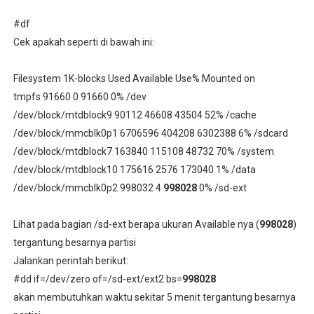
#df
Cek apakah seperti di bawah ini:
Filesystem 1K-blocks Used Available Use% Mounted on
tmpfs 91660 0 91660 0% /dev
/dev/block/mtdblock9 90112 46608 43504 52% /cache
/dev/block/mmcblk0p1 6706596 404208 6302388 6% /sdcard
/dev/block/mtdblock7 163840 115108 48732 70% /system
/dev/block/mtdblock10 175616 2576 173040 1% /data
/dev/block/mmcblk0p2
998032
4
998028
0% /sd-ext
Lihat pada bagian /sd-ext berapa ukuran Available nya (
998028
)
tergantung besarnya partisi
Jalankan perintah berikut:
#dd if=/dev/zero of=/sd-ext/ext2 bs=
998028
akan membutuhkan waktu sekitar 5 menit tergantung besarnya