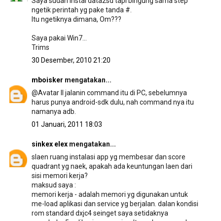
Saya sudah instal data2sd tapi bingung sama step
ngetik perintah yg pake tanda #.
Itu ngetiknya dimana, Om???
Saya pakai Win7...
Trims
30 Desember, 2010 21:20
mboisker
mengatakan...
@Avatar II jalanin command itu di PC, sebelumnya
harus punya android-sdk dulu, nah command nya itu
namanya adb.
01 Januari, 2011 18:03
sinkex elex
mengatakan...
slaen ruang instalasi app yg membesar dan score
quadrant yg naek, apakah ada keuntungan laen dari
sisi memori kerja?
maksud saya :
memori kerja - adalah memori yg digunakan untuk
me-load aplikasi dan service yg berjalan. dalan kondisi
rom standard dxjc4 seinget saya setidaknya