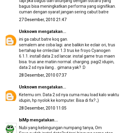
tapi jika bagus dan ditunjang dengan sdcard yang
bagus bisa meningkatkan performa yang signifikan.
cuman dengan syarat jangan sering cabut batre
27 Desember, 2010 21:47
Unknown
mengatakan...
ini ga cabut batre koq gan.
semalem ane coba lagi. ane balikin ke eclair ori, trus
bertahap ke cmleclair 1.3 trus ke froyo Cyanogen
6.1.1. install data 2 sd lancar. instal game trus maen
bisa. trus ane matiin normal. charging. pagi2 idupin,
data 2 sd nya ilang... gimana yak? :D
28 Desember, 2010 07:37
Unknown
mengatakan...
Ketemu om. Data 2 sd nya cuma mau load kalo waktu
idupin, hp nyolok ke komputer. Bisa di fix? ;)
28 Desember, 2010 11:05
biMp
mengatakan...
Nubi yang kebingungan numpang tanya, Om