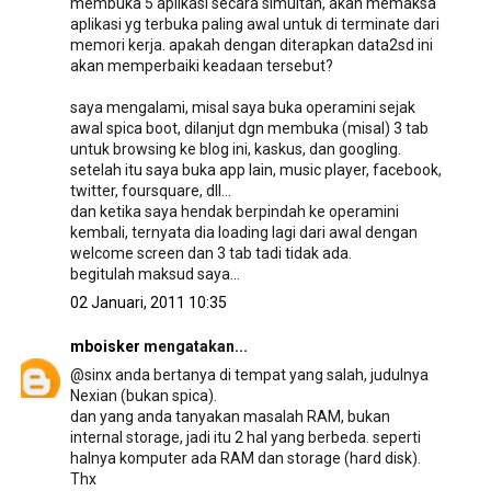
membuka 5 aplikasi secara simultan, akan memaksa
aplikasi yg terbuka paling awal untuk di terminate dari
memori kerja. apakah dengan diterapkan data2sd ini
akan memperbaiki keadaan tersebut?
saya mengalami, misal saya buka operamini sejak
awal spica boot, dilanjut dgn membuka (misal) 3 tab
untuk browsing ke blog ini, kaskus, dan googling.
setelah itu saya buka app lain, music player, facebook,
twitter, foursquare, dll...
dan ketika saya hendak berpindah ke operamini
kembali, ternyata dia loading lagi dari awal dengan
welcome screen dan 3 tab tadi tidak ada.
begitulah maksud saya...
02 Januari, 2011 10:35
mboisker
mengatakan...
@sinx anda bertanya di tempat yang salah, judulnya
Nexian (bukan spica).
dan yang anda tanyakan masalah RAM, bukan
internal storage, jadi itu 2 hal yang berbeda. seperti
halnya komputer ada RAM dan storage (hard disk).
Thx