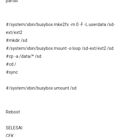
partisi
#/system/xbin/busybox mke2fs -m 0 -F -L userdata /sd-
ext/ext2
#mkdir /sd
#
/system/xbin/busybox mount -o loop /sd-ext/ext2 /sd
#cp -a /data/* /sd
#cd /
#sync
#/system/xbin/busybox umount /sd
Reboot
SELESAI
CEK :