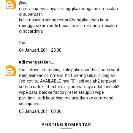
@adi
nanti scriptnya saya cek lagi jika mengalami masalah
di superuser,
kalo masalah sering restart/hang jika anda tidak
menggunakan mode boost, brarti memang masalah
di sdcardnya.
thx
04 Januari, 2011 23:30
adi
mengatakan...
thx... oh iya om mbois,.. kalo pake superbler, pada saat
menjalankan command # df, sering sekali di bagian
/sd-ext itu, AVAILABLE-nya "0", jadi seolah2 terpakai
semua untuk sd-ext-nya... padahal saya udah berkali2
wipe data, baik ke factory reset ataupun wipe
partition... jadi tidak bisa melanjutkan ke command
selanjutnya...
05 Januari, 2011 00:06
POSTING KOMENTAR