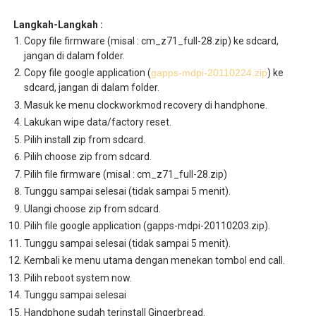
Langkah-Langkah :
Copy file firmware (misal : cm_z71_full-28.zip) ke sdcard,
jangan di dalam folder.
Copy file google application (
gapps-mdpi-20110224.zip
) ke
sdcard, jangan di dalam folder.
Masuk ke menu clockworkmod recovery di handphone.
Lakukan wipe data/factory reset.
Pilih install zip from sdcard.
Pilih choose zip from sdcard.
Pilih file firmware (misal : cm_z71_full-28.zip)
Tunggu sampai selesai (tidak sampai 5 menit).
Ulangi choose zip from sdcard.
Pilih file google application (gapps-mdpi-20110203.zip).
Tunggu sampai selesai (tidak sampai 5 menit).
Kembali ke menu utama dengan menekan tombol end call.
Pilih reboot system now.
Tunggu sampai selesai
Handphone sudah terinstall Gingerbread.