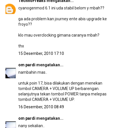
TechnoFreaks
mengatakan...
cyanogenmod 6.1 ini uda stabil belom y mbah??
ga ada problem kan journey ente abis upgrade ke
froyo??
klo mau overclocking gimana caranya mbah?
thx
15 Desember, 2010 17:10
om pardi
mengatakan...
nambahin mas..
untuk poin 17, bisa dilakukan dengan menekan
tombol CAMERA + VOLUME UP berbarengan.
selanjutnya tekan tombol POWER tanpa melepas
tombol CAMERA + VOLUME UP.
16 Desember, 2010 08:49
om pardi
mengatakan...
nany sekalian..