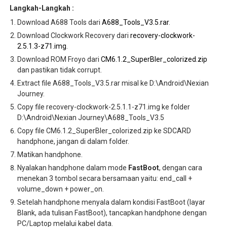
Langkah-Langkah :
Download A688 Tools dari
A688_Tools_V3.5.rar
.
Download Clockwork Recovery dari
recovery-clockwork-
2.5.1.3-z71.img
.
Download ROM Froyo dari
CM6.1.2_SuperBler_colorized.zip
dan pastikan tidak corrupt.
Extract file A688_Tools_V3.5.rar misal ke D:\Android\Nexian
Journey.
Copy file recovery-clockwork-2.5.1.1-z71.img ke folder
D:\Android\Nexian Journey\A688_Tools_V3.5
Copy file CM6.1.2_SuperBler_colorized.zip ke SDCARD
handphone, jangan di dalam folder.
Matikan handphone.
Nyalakan handphone dalam mode
FastBoot
, dengan cara
menekan 3 tombol secara bersamaan yaitu: end_call +
volume_down + power_on.
Setelah handphone menyala dalam kondisi FastBoot (layar
Blank, ada tulisan FastBoot), tancapkan handphone dengan
PC/Laptop melalui kabel data.