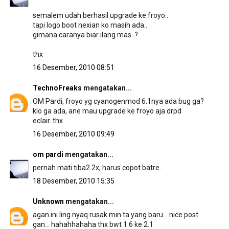
semalem udah berhasil upgrade ke froyo..
tapi logo boot nexian ko masih ada..
gimana caranya biar ilang mas..?
thx
16 Desember, 2010 08:51
TechnoFreaks
mengatakan...
OM Pardi, froyo yg cyanogenmod 6.1nya ada bug ga?
klo ga ada, ane mau upgrade ke froyo aja drpd
eclair..thx
16 Desember, 2010 09:49
om pardi
mengatakan...
pernah mati tiba2 2x, harus copot batre..
18 Desember, 2010 15:35
Unknown
mengatakan...
agan ini ling nyaq rusak min ta yang baru... nice post
gan... hahahhahaha thx bwt 1.6 ke 2.1