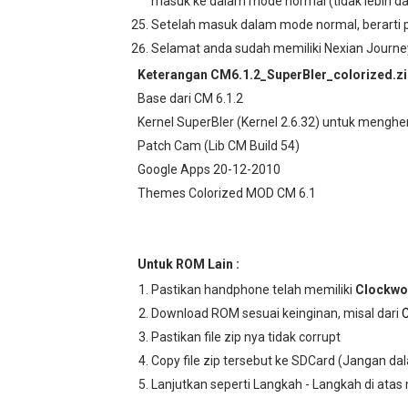
masuk ke dalam mode normal (tidak lebih dar
Setelah masuk dalam mode normal, berarti p
Selamat anda sudah memiliki Nexian Journe
Keterangan CM6.1.2_SuperBler_colorized.z
Base dari CM 6.1.2
Kernel SuperBler (Kernel 2.6.32) untuk menghe
Patch Cam (Lib CM Build 54)
Google Apps 20-12-2010
Themes Colorized MOD CM 6.1
Untuk ROM Lain :
Pastikan handphone telah memiliki
Clockwo
Download ROM sesuai keinginan, misal dari
C
Pastikan file zip nya tidak corrupt
Copy file zip tersebut ke SDCard (Jangan da
Lanjutkan seperti Langkah - Langkah di atas