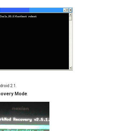
roid 2.1.
covery Mode
.