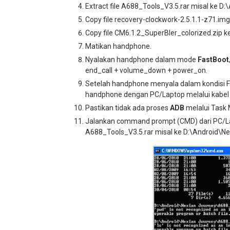
Extract file A688_Tools_V3.5.rar misal ke D:
Copy file recovery-clockwork-2.5.1.1-z71.i
Copy file CM6.1.2_SuperBler_colorized.zip 
Matikan handphone.
Nyalakan handphone dalam mode
FastBoot
end_call + volume_down + power_on.
Setelah handphone menyala dalam kondisi Fas
handphone dengan PC/Laptop melalui kabel 
Pastikan tidak ada proses
ADB
melalui Task M
Jalankan command prompt (CMD) dari PC/Lapt
A688_Tools_V3.5.rar misal ke D:\Android\N