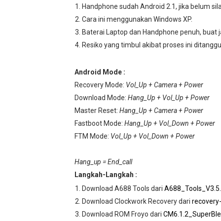
Handphone sudah Android 2.1, jika belum sila
Cara ini menggunakan Windows XP.
Baterai Laptop dan Handphone penuh, buat jag
Resiko yang timbul akibat proses ini ditang
Android Mode :
Recovery Mode:
Vol_Up + Camera + Power
Download Mode:
Hang_Up + Vol_Up + Power
Master Reset:
Hang_Up + Camera + Power
Fastboot Mode:
Hang_Up + Vol_Down + Power
FTM Mode:
Vol_Up + Vol_Down + Power
Hang_up = End_call
Langkah-Langkah :
Download A688 Tools dari
A688_Tools_V3.5.
Download Clockwork Recovery dari
recovery
Download ROM Froyo dari
CM6.1.2_SuperBler