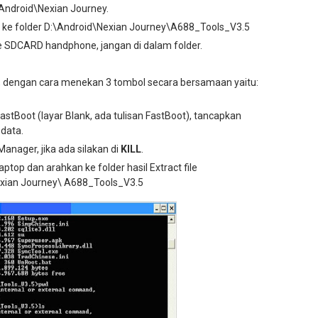
\Android\Nexian Journey.
mg ke folder D:\Android\Nexian Journey\A688_Tools_V3.5
ke SDCARD handphone, jangan di dalam folder.
, dengan cara menekan 3 tombol secara bersamaan yaitu:
tBoot (layar Blank, ada tulisan FastBoot), tancapkan
data.
anager, jika ada silakan di
KILL
.
op dan arahkan ke folder hasil Extract file
exian Journey\ A688_Tools_V3.5