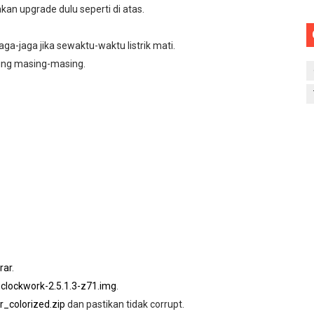
kan upgrade dulu seperti di atas.
a-jaga jika sewaktu-waktu listrik mati.
gung masing-masing.
rar
.
-clockwork-2.5.1.3-z71.img
.
_colorized.zip
dan pastikan tidak corrupt.