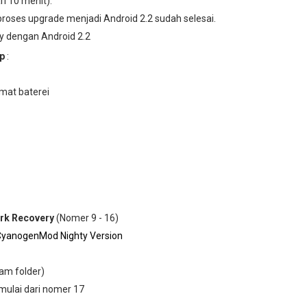
i 10 menit).
roses upgrade menjadi Android 2.2 sudah selesai.
y dengan Android 2.2
ip
:
mat baterei
rk Recovery
(Nomer 9 - 16)
yanogenMod Nighty Version
lam folder)
 mulai dari nomer 17