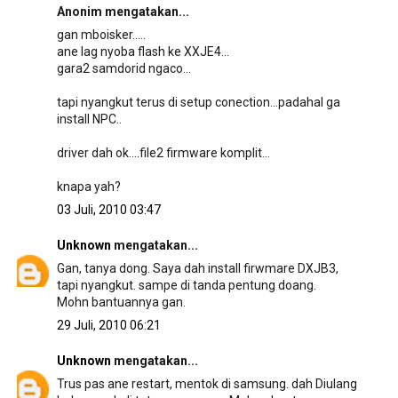
Anonim mengatakan...
gan mboisker.....
ane lag nyoba flash ke XXJE4...
gara2 samdorid ngaco...
tapi nyangkut terus di setup conection...padahal ga
install NPC..
driver dah ok....file2 firmware komplit...
knapa yah?
03 Juli, 2010 03:47
Unknown
mengatakan...
Gan, tanya dong. Saya dah install firwmare DXJB3,
tapi nyangkut. sampe di tanda pentung doang.
Mohn bantuannya gan.
29 Juli, 2010 06:21
Unknown
mengatakan...
Trus pas ane restart, mentok di samsung. dah Diulang