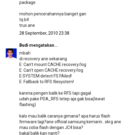
package
mohon pencerahannya banget gan
tq b4
trus ane
28 September, 2010 23:38
Budi
mengatakan...
mbah
di recovery ane sekarang
E: Can't mount CACHE:recovery/log
E: Can't open CACHE:recovery/log
E:SYSTEM:detect FS FAiled!
E: Fallback to RFS filesystem!
karena pengen balik ke RFS tapi gagal
udah pake PDA_RFS tetep aja gak bisa(lewat
flashing)
kalo mau balik caranya gimana? apa harus flash
firmware lagi?ane official samsung kemarin.. skrg ane
mau coba flash dengan JC4 bisa?
bakal balik kan nanti?