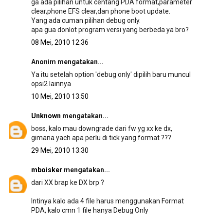
ga ada pilihan untuk centang PDA format,parameter
clear,phone EFS clear,dan phone boot update.
Yang ada cuman pilihan debug only.
apa gua donlot program versi yang berbeda ya bro?
08 Mei, 2010 12:36
Anonim mengatakan...
Ya itu setelah option 'debug only' dipilih baru muncul
opsi2 lainnya
10 Mei, 2010 13:50
Unknown
mengatakan...
boss, kalo mau downgrade dari fw yg xx ke dx,
gimana yach apa perlu di tick yang format ???
29 Mei, 2010 13:30
mboisker
mengatakan...
dari XX brap ke DX brp ?
Intinya kalo ada 4 file harus menggunakan Format
PDA, kalo cmn 1 file hanya Debug Only