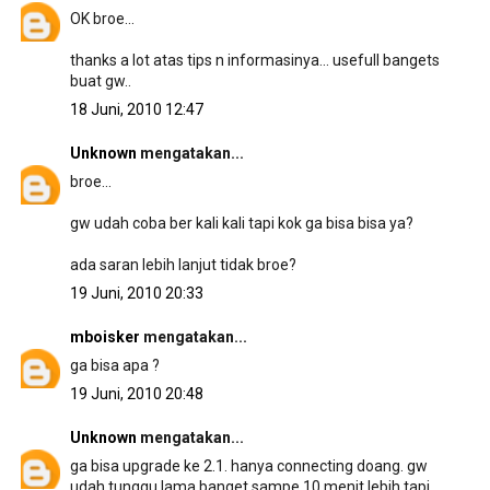
OK broe...
thanks a lot atas tips n informasinya... usefull bangets
buat gw..
18 Juni, 2010 12:47
Unknown
mengatakan...
broe...
gw udah coba ber kali kali tapi kok ga bisa bisa ya?
ada saran lebih lanjut tidak broe?
19 Juni, 2010 20:33
mboisker
mengatakan...
ga bisa apa ?
19 Juni, 2010 20:48
Unknown
mengatakan...
ga bisa upgrade ke 2.1. hanya connecting doang. gw
udah tunggu lama banget sampe 10 menit lebih tapi