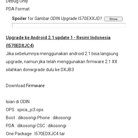
Debug Only
PDA Format
Spoiler
for
Gambar ODIN Upgrade I570EXXJD1
:
Upgrade ke Android 2.1 update 1 - Resmi Indonesia
(I570EDXJC4)
Jika sebelumnya menggunakan android 2.1 bisa langsung
upgrade, namun jika telah menggunakan firmware 2.1 XX
silahkan donwgrade dulu ke DXJB3
Download
Firmware
Isian di ODIN :
OPS : spica_jc3.ops
Boot : dikosongi Phone : dikosongi
PDA : dikosongi CSC : dikosongi
One Package : I570EDXJC4.tar