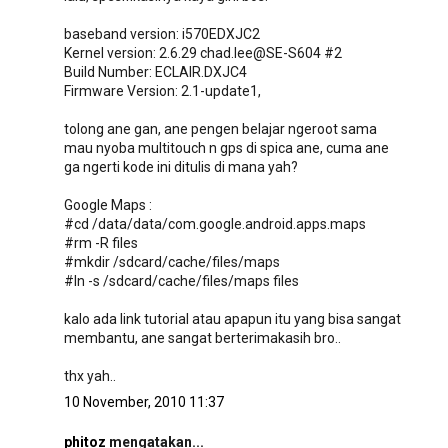
baseband version: i570EDXJC2
Kernel version: 2.6.29 chad.lee@SE-S604 #2
Build Number: ECLAIR.DXJC4
Firmware Version: 2.1-update1,
tolong ane gan, ane pengen belajar ngeroot sama
mau nyoba multitouch n gps di spica ane, cuma ane
ga ngerti kode ini ditulis di mana yah?
Google Maps :
#cd /data/data/com.google.android.apps.maps
#rm -R files
#mkdir /sdcard/cache/files/maps
#ln -s /sdcard/cache/files/maps files
kalo ada link tutorial atau apapun itu yang bisa sangat
membantu, ane sangat berterimakasih bro..
thx yah..
10 November, 2010 11:37
phitoz
mengatakan...