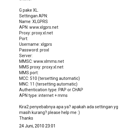
G pake XL.
Settingan APN:
Name: XLGPRS
APN: www.xlgprs.net
Proxy: proxy.xl.net
Port:
Username: xlgprs
Password: proxl
Server:
MMSC: www.xlmms.net
MMS proxy: proxy.xl.net
MMS port:
MCC: 510 (tersetting automatic)
MNC: 11 (tersetting automatic)
Authentication type: PAP or CHAP
APN type: internet + mms
Kira2 penyebabnya apa ya? apakah ada settingan yg
masih kurang? please help me :)
Thanks
24 Juni, 2010 23:01