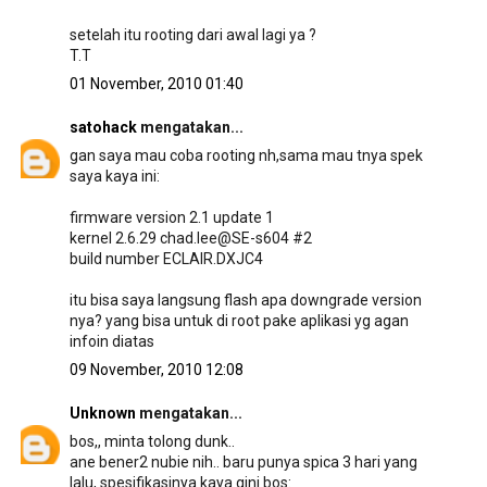
setelah itu rooting dari awal lagi ya ?
T.T
01 November, 2010 01:40
satohack
mengatakan...
gan saya mau coba rooting nh,sama mau tnya spek
saya kaya ini:
firmware version 2.1 update 1
kernel 2.6.29 chad.lee@SE-s604 #2
build number ECLAIR.DXJC4
itu bisa saya langsung flash apa downgrade version
nya? yang bisa untuk di root pake aplikasi yg agan
infoin diatas
09 November, 2010 12:08
Unknown
mengatakan...
bos,, minta tolong dunk..
ane bener2 nubie nih.. baru punya spica 3 hari yang
lalu, spesifikasinya kaya gini bos: