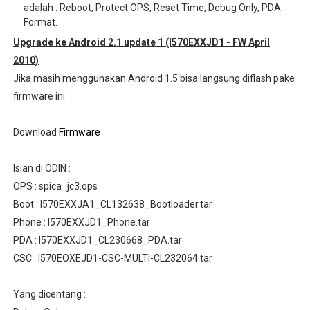
adalah : Reboot, Protect OPS, Reset Time, Debug Only, PDA
Format.
Upgrade ke Android 2.1 update 1 (I570EXXJD1 - FW April
2010)
Jika masih menggunakan Android 1.5 bisa langsung diflash pake
firmware ini
Download
Firmware
Isian di ODIN :
OPS : spica_jc3.ops
Boot : I570EXXJA1_CL132638_Bootloader.tar
Phone : I570EXXJD1_Phone.tar
PDA : I570EXXJD1_CL230668_PDA.tar
CSC : I570EOXEJD1-CSC-MULTI-CL232064.tar
Yang dicentang :