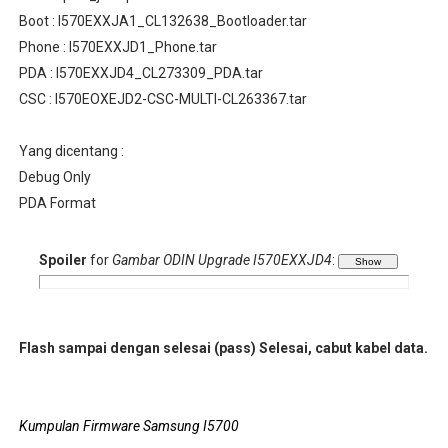
Boot : I570EXXJA1_CL132638_Bootloader.tar
Phone : I570EXXJD1_Phone.tar
PDA : I570EXXJD4_CL273309_PDA.tar
CSC : I570EOXEJD2-CSC-MULTI-CL263367.tar
Yang dicentang :
Debug Only
PDA Format
Spoiler
for
Gambar ODIN Upgrade I570EXXJD4
:
Flash sampai dengan selesai (pass)
Selesai, cabut kabel data.
Kumpulan Firmware Samsung I5700