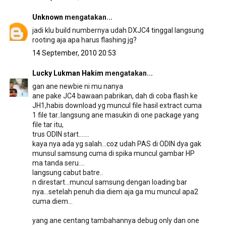
Unknown
mengatakan...
jadi klu build numbernya udah DXJC4 tinggal langsung
rooting aja apa harus flashing jg?
14 September, 2010 20:53
Lucky Lukman Hakim
mengatakan...
gan ane newbie ni mu nanya
ane pake JC4 bawaan pabrikan, dah di coba flash ke
JH1,habis download yg muncul file hasil extract cuma
1 file tar..langsung ane masukin di one package yang
file tar itu,
trus ODIN start.......
kaya nya ada yg salah...coz udah PAS di ODIN dya gak
munsul samsung cuma di spika muncul gambar HP
ma tanda seru....
langsung cabut batre..
n direstart...muncul samsung dengan loading bar
nya...setelah penuh dia diem aja ga mu muncul apa2
cuma diem...
yang ane centang tambahannya debug only dan one