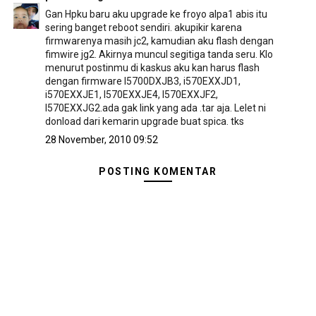
Gan Hpku baru aku upgrade ke froyo alpa1 abis itu
sering banget reboot sendiri. akupikir karena
firmwarenya masih jc2, kamudian aku flash dengan
fimwire jg2. Akirnya muncul segitiga tanda seru. Klo
menurut postinmu di kaskus aku kan harus flash
dengan firmware I5700DXJB3, i570EXXJD1,
i570EXXJE1, I570EXXJE4, I570EXXJF2,
I570EXXJG2.ada gak link yang ada .tar aja. Lelet ni
donload dari kemarin upgrade buat spica. tks
28 November, 2010 09:52
POSTING KOMENTAR