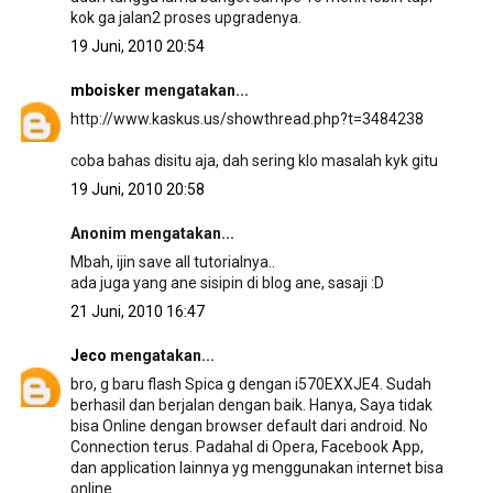
kok ga jalan2 proses upgradenya.
19 Juni, 2010 20:54
mboisker
mengatakan...
http://www.kaskus.us/showthread.php?t=3484238
coba bahas disitu aja, dah sering klo masalah kyk gitu
19 Juni, 2010 20:58
Anonim mengatakan...
Mbah, ijin save all tutorialnya..
ada juga yang ane sisipin di blog ane, sasaji :D
21 Juni, 2010 16:47
Jeco
mengatakan...
bro, g baru flash Spica g dengan i570EXXJE4. Sudah
berhasil dan berjalan dengan baik. Hanya, Saya tidak
bisa Online dengan browser default dari android. No
Connection terus. Padahal di Opera, Facebook App,
dan application lainnya yg menggunakan internet bisa
online.