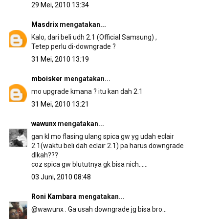
29 Mei, 2010 13:34
Masdrix
mengatakan...
Kalo, dari beli udh 2.1 (Official Samsung) ,
Tetep perlu di-downgrade ?
31 Mei, 2010 13:19
mboisker
mengatakan...
mo upgrade kmana ? itu kan dah 2.1
31 Mei, 2010 13:21
wawunx
mengatakan...
gan kl mo flasing ulang spica gw yg udah eclair
2.1(waktu beli dah eclair 2.1) pa harus downgrade
dlkah???
coz spica gw blututnya gk bisa nich......
03 Juni, 2010 08:48
Roni Kambara
mengatakan...
@wawunx : Ga usah downgrade jg bisa bro...