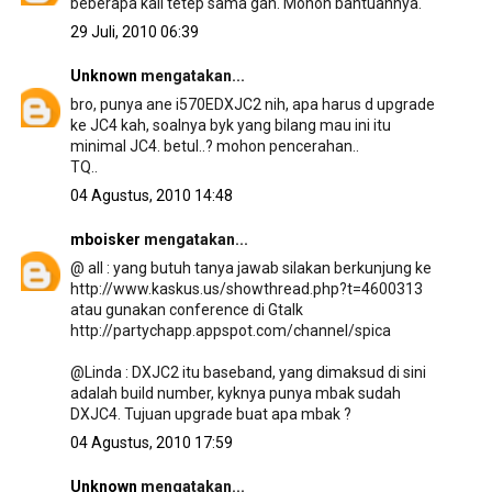
beberapa kali tetep sama gan. Mohon bantuannya.
29 Juli, 2010 06:39
Unknown
mengatakan...
bro, punya ane i570EDXJC2 nih, apa harus d upgrade
ke JC4 kah, soalnya byk yang bilang mau ini itu
minimal JC4. betul..? mohon pencerahan..
TQ..
04 Agustus, 2010 14:48
mboisker
mengatakan...
@ all : yang butuh tanya jawab silakan berkunjung ke
http://www.kaskus.us/showthread.php?t=4600313
atau gunakan conference di Gtalk
http://partychapp.appspot.com/channel/spica
@Linda : DXJC2 itu baseband, yang dimaksud di sini
adalah build number, kyknya punya mbak sudah
DXJC4. Tujuan upgrade buat apa mbak ?
04 Agustus, 2010 17:59
Unknown
mengatakan...