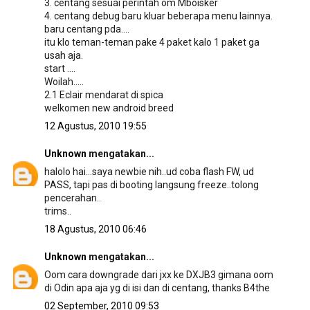
3. centang sesuai perintah om Mboisker
4. centang debug baru kluar beberapa menu lainnya.
baru centang pda....
itu klo teman-teman pake 4 paket kalo 1 paket ga
usah aja.
start ....
Woilah.....
2.1 Eclair mendarat di spica
welkomen new android breed
12 Agustus, 2010 19:55
Unknown
mengatakan...
halolo hai...saya newbie nih..ud coba flash FW, ud
PASS, tapi pas di booting langsung freeze..tolong
pencerahan..
trims..
18 Agustus, 2010 06:46
Unknown
mengatakan...
Oom cara downgrade dari jxx ke DXJB3 gimana oom
di Odin apa aja yg di isi dan di centang, thanks B4the
02 September, 2010 09:53