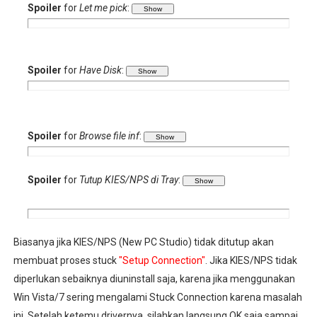
Spoiler
for
Let me pick
:
Spoiler
for
Have Disk
:
Spoiler
for
Browse file inf
:
Spoiler
for
Tutup KIES/NPS di Tray
:
Biasanya jika KIES/NPS (New PC Studio) tidak ditutup akan
membuat proses stuck
"Setup Connection"
. Jika KIES/NPS tidak
diperlukan sebaiknya diuninstall saja, karena jika menggunakan
Win Vista/7 sering mengalami Stuck Connection karena masalah
ini. Setelah ketemu drivernya, silahkan langsung OK saja sampai