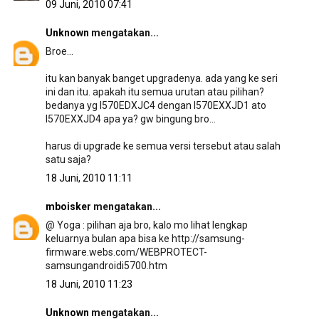
09 Juni, 2010 07:41
Unknown
mengatakan...
Broe...
itu kan banyak banget upgradenya. ada yang ke seri
ini dan itu. apakah itu semua urutan atau pilihan?
bedanya yg I570EDXJC4 dengan I570EXXJD1 ato
I570EXXJD4 apa ya? gw bingung bro...
harus di upgrade ke semua versi tersebut atau salah
satu saja?
18 Juni, 2010 11:11
mboisker
mengatakan...
@ Yoga : pilihan aja bro, kalo mo lihat lengkap
keluarnya bulan apa bisa ke http://samsung-
firmware.webs.com/WEBPROTECT-
samsungandroidi5700.htm
18 Juni, 2010 11:23
Unknown
mengatakan...