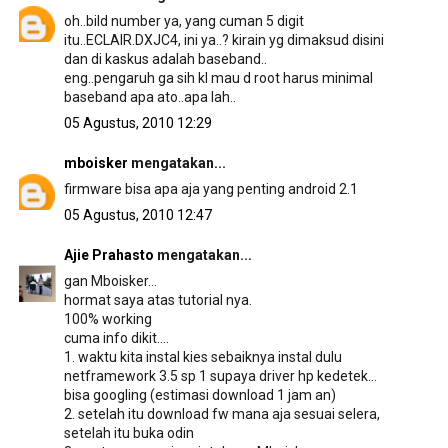
oh..bild number ya, yang cuman 5 digit
itu..ECLAIR.DXJC4, ini ya..? kirain yg dimaksud disini
dan di kaskus adalah baseband..
eng..pengaruh ga sih kl mau d root harus minimal
baseband apa ato..apa lah..
05 Agustus, 2010 12:29
mboisker
mengatakan...
firmware bisa apa aja yang penting android 2.1
05 Agustus, 2010 12:47
Ajie Prahasto
mengatakan...
gan Mboisker...
hormat saya atas tutorial nya.
100% working
cuma info dikit....
1. waktu kita instal kies sebaiknya instal dulu
netframework 3.5 sp 1 supaya driver hp kedetek...
bisa googling (estimasi download 1 jam an)
2. setelah itu download fw mana aja sesuai selera,
setelah itu buka odin