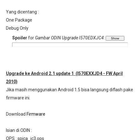
Yang dicentang :
One Package
Debug Only
Spoiler
for
Gambar ODIN Upgrade I570EDXJC4
:
Upgrade ke Android 2.1 update 1
(I570EXXJD4 - FW April
2010)
Jika masih menggunakan Android 1.5 bisa langsung diflash pake
firmware ini.
Download
Firmware
Isian di ODIN :
OPS : spica_jc3.ops