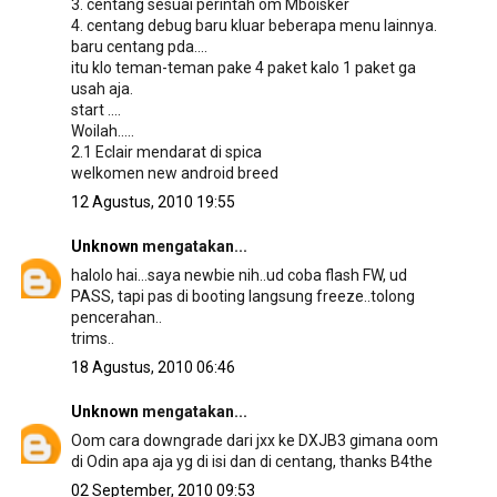
3. centang sesuai perintah om Mboisker
4. centang debug baru kluar beberapa menu lainnya.
baru centang pda....
itu klo teman-teman pake 4 paket kalo 1 paket ga
usah aja.
start ....
Woilah.....
2.1 Eclair mendarat di spica
welkomen new android breed
12 Agustus, 2010 19:55
Unknown
mengatakan...
halolo hai...saya newbie nih..ud coba flash FW, ud
PASS, tapi pas di booting langsung freeze..tolong
pencerahan..
trims..
18 Agustus, 2010 06:46
Unknown
mengatakan...
Oom cara downgrade dari jxx ke DXJB3 gimana oom
di Odin apa aja yg di isi dan di centang, thanks B4the
02 September, 2010 09:53