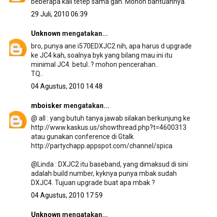
beberapa kali tetep sama gan. Mohon bantuannya.
29 Juli, 2010 06:39
Unknown
mengatakan...
bro, punya ane i570EDXJC2 nih, apa harus d upgrade
ke JC4 kah, soalnya byk yang bilang mau ini itu
minimal JC4. betul..? mohon pencerahan..
TQ..
04 Agustus, 2010 14:48
mboisker
mengatakan...
@ all : yang butuh tanya jawab silakan berkunjung ke
http://www.kaskus.us/showthread.php?t=4600313
atau gunakan conference di Gtalk
http://partychapp.appspot.com/channel/spica
@Linda : DXJC2 itu baseband, yang dimaksud di sini
adalah build number, kyknya punya mbak sudah
DXJC4. Tujuan upgrade buat apa mbak ?
04 Agustus, 2010 17:59
Unknown
mengatakan...