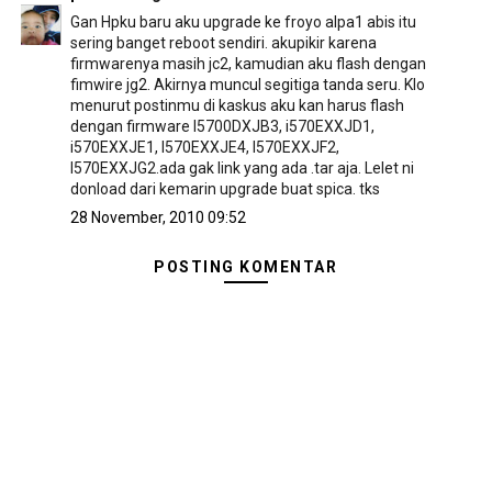
Gan Hpku baru aku upgrade ke froyo alpa1 abis itu
sering banget reboot sendiri. akupikir karena
firmwarenya masih jc2, kamudian aku flash dengan
fimwire jg2. Akirnya muncul segitiga tanda seru. Klo
menurut postinmu di kaskus aku kan harus flash
dengan firmware I5700DXJB3, i570EXXJD1,
i570EXXJE1, I570EXXJE4, I570EXXJF2,
I570EXXJG2.ada gak link yang ada .tar aja. Lelet ni
donload dari kemarin upgrade buat spica. tks
28 November, 2010 09:52
POSTING KOMENTAR