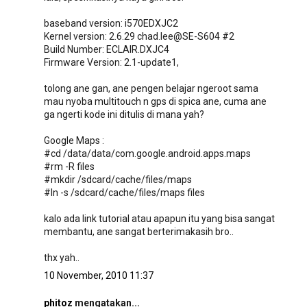
baseband version: i570EDXJC2
Kernel version: 2.6.29 chad.lee@SE-S604 #2
Build Number: ECLAIR.DXJC4
Firmware Version: 2.1-update1,
tolong ane gan, ane pengen belajar ngeroot sama
mau nyoba multitouch n gps di spica ane, cuma ane
ga ngerti kode ini ditulis di mana yah?
Google Maps :
#cd /data/data/com.google.android.apps.maps
#rm -R files
#mkdir /sdcard/cache/files/maps
#ln -s /sdcard/cache/files/maps files
kalo ada link tutorial atau apapun itu yang bisa sangat
membantu, ane sangat berterimakasih bro..
thx yah..
10 November, 2010 11:37
phitoz
mengatakan...