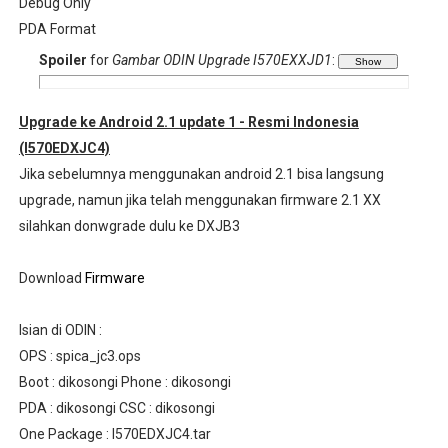
Debug Only
PDA Format
Spoiler
for
Gambar ODIN Upgrade I570EXXJD1
:
Upgrade ke Android 2.1 update 1 - Resmi Indonesia
(I570EDXJC4)
Jika sebelumnya menggunakan android 2.1 bisa langsung
upgrade, namun jika telah menggunakan firmware 2.1 XX
silahkan donwgrade dulu ke DXJB3
Download
Firmware
Isian di ODIN :
OPS : spica_jc3.ops
Boot : dikosongi Phone : dikosongi
PDA : dikosongi CSC : dikosongi
One Package : I570EDXJC4.tar