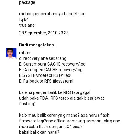
package
mohon pencerahannya banget gan
tq b4
trus ane
28 September, 2010 23:38
Budi
mengatakan...
mbah
di recovery ane sekarang
E: Can't mount CACHE:recovery/log
E: Can't open CACHE:recovery/log
E:SYSTEM:detect FS FAiled!
E: Fallback to RFS filesystem!
karena pengen balik ke RFS tapi gagal
udah pake PDA_RFS tetep aja gak bisa(lewat
flashing)
kalo mau balik caranya gimana? apa harus flash
firmware lagi?ane official samsung kemarin.. skrg ane
mau coba flash dengan JC4 bisa?
bakal balik kan nanti?