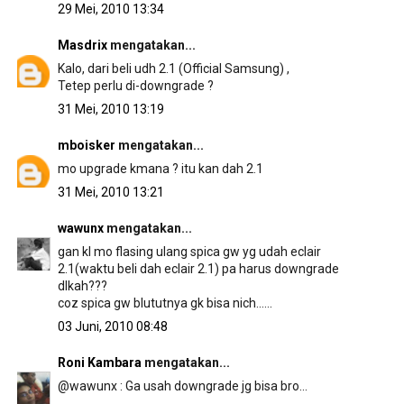
29 Mei, 2010 13:34
Masdrix
mengatakan...
Kalo, dari beli udh 2.1 (Official Samsung) ,
Tetep perlu di-downgrade ?
31 Mei, 2010 13:19
mboisker
mengatakan...
mo upgrade kmana ? itu kan dah 2.1
31 Mei, 2010 13:21
wawunx
mengatakan...
gan kl mo flasing ulang spica gw yg udah eclair
2.1(waktu beli dah eclair 2.1) pa harus downgrade
dlkah???
coz spica gw blututnya gk bisa nich......
03 Juni, 2010 08:48
Roni Kambara
mengatakan...
@wawunx : Ga usah downgrade jg bisa bro...