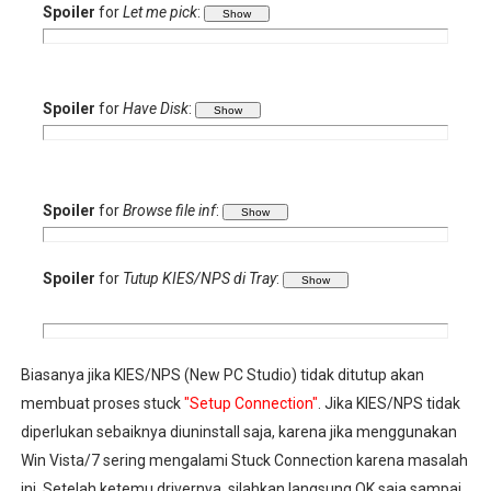
Spoiler
for
Let me pick
:
Spoiler
for
Have Disk
:
Spoiler
for
Browse file inf
:
Spoiler
for
Tutup KIES/NPS di Tray
:
Biasanya jika KIES/NPS (New PC Studio) tidak ditutup akan
membuat proses stuck
"Setup Connection"
. Jika KIES/NPS tidak
diperlukan sebaiknya diuninstall saja, karena jika menggunakan
Win Vista/7 sering mengalami Stuck Connection karena masalah
ini. Setelah ketemu drivernya, silahkan langsung OK saja sampai