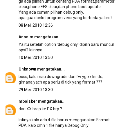
ga ada pilihan untuk centang PDA format,parameter
clear,phone EFS clear,dan phone boot update.
Yang ada cuman pilihan debug only.
apa gua donlot program versi yang berbeda ya bro?
08 Mei, 2010 12:36
Anonim mengatakan...
Ya itu setelah option 'debug only' dipilih baru muncul
opsi2 lainnya
10 Mei, 2010 13:50
Unknown
mengatakan...
boss, kalo mau downgrade dari fw yg xx ke dx,
gimana yach apa perlu di tick yang format ???
29 Mei, 2010 13:30
mboisker
mengatakan...
dari XX brap ke DX brp ?
Intinya kalo ada 4 file harus menggunakan Format
PDA, kalo cmn 1 file hanya Debug Only