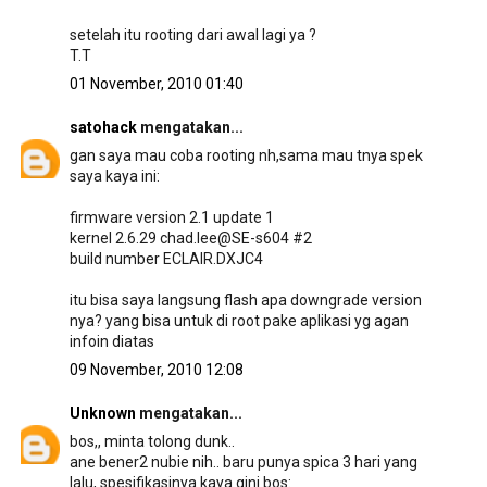
setelah itu rooting dari awal lagi ya ?
T.T
01 November, 2010 01:40
satohack
mengatakan...
gan saya mau coba rooting nh,sama mau tnya spek
saya kaya ini:
firmware version 2.1 update 1
kernel 2.6.29 chad.lee@SE-s604 #2
build number ECLAIR.DXJC4
itu bisa saya langsung flash apa downgrade version
nya? yang bisa untuk di root pake aplikasi yg agan
infoin diatas
09 November, 2010 12:08
Unknown
mengatakan...
bos,, minta tolong dunk..
ane bener2 nubie nih.. baru punya spica 3 hari yang
lalu, spesifikasinya kaya gini bos: