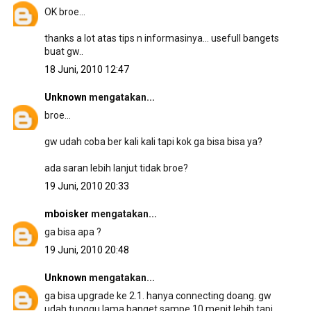
OK broe...
thanks a lot atas tips n informasinya... usefull bangets
buat gw..
18 Juni, 2010 12:47
Unknown
mengatakan...
broe...
gw udah coba ber kali kali tapi kok ga bisa bisa ya?
ada saran lebih lanjut tidak broe?
19 Juni, 2010 20:33
mboisker
mengatakan...
ga bisa apa ?
19 Juni, 2010 20:48
Unknown
mengatakan...
ga bisa upgrade ke 2.1. hanya connecting doang. gw
udah tunggu lama banget sampe 10 menit lebih tapi