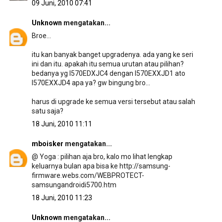
09 Juni, 2010 07:41
Unknown
mengatakan...
Broe...
itu kan banyak banget upgradenya. ada yang ke seri
ini dan itu. apakah itu semua urutan atau pilihan?
bedanya yg I570EDXJC4 dengan I570EXXJD1 ato
I570EXXJD4 apa ya? gw bingung bro...
harus di upgrade ke semua versi tersebut atau salah
satu saja?
18 Juni, 2010 11:11
mboisker
mengatakan...
@ Yoga : pilihan aja bro, kalo mo lihat lengkap
keluarnya bulan apa bisa ke http://samsung-
firmware.webs.com/WEBPROTECT-
samsungandroidi5700.htm
18 Juni, 2010 11:23
Unknown
mengatakan...