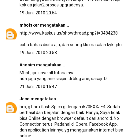
kok ga jalan2 proses upgradenya.
19 Juni, 2010 20:54
mboisker
mengatakan...
http://www.kaskus.us/showthread.php?t=3484238
coba bahas disitu aja, dah sering klo masalah kyk gitu
19 Juni, 2010 20:58
Anonim mengatakan...
Mbah, ijin save all tutorialnya..
ada juga yang ane sisipin di blog ane, sasaji :D
21 Juni, 2010 16:47
Jeco
mengatakan...
bro, g baru flash Spica g dengan i570EXXJE4. Sudah
berhasil dan berjalan dengan baik. Hanya, Saya tidak
bisa Online dengan browser default dari android. No
Connection terus. Padahal di Opera, Facebook App,
dan application lainnya yg menggunakan internet bisa
online.