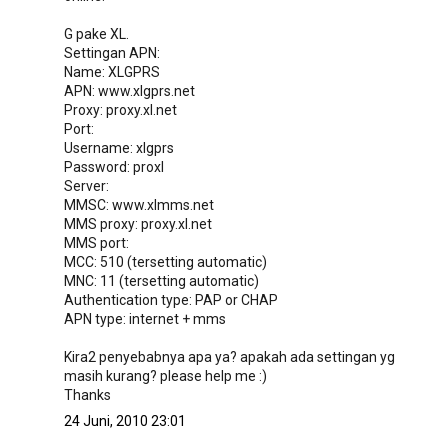
G pake XL.
Settingan APN:
Name: XLGPRS
APN: www.xlgprs.net
Proxy: proxy.xl.net
Port:
Username: xlgprs
Password: proxl
Server:
MMSC: www.xlmms.net
MMS proxy: proxy.xl.net
MMS port:
MCC: 510 (tersetting automatic)
MNC: 11 (tersetting automatic)
Authentication type: PAP or CHAP
APN type: internet + mms
Kira2 penyebabnya apa ya? apakah ada settingan yg
masih kurang? please help me :)
Thanks
24 Juni, 2010 23:01