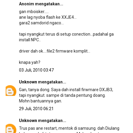
Anonim mengatakan...
gan mboisker.....
ane lag nyoba flash ke XXJE4...
gara2 samdorid ngaco...
tapi nyangkut terus di setup conection...padahal ga
install NPC..
driver dah ok....file2 firmware komplit...
knapa yah?
03 Juli, 2010 03:47
Unknown
mengatakan...
Gan, tanya dong. Saya dah install firwmare DXJB3,
tapi nyangkut. sampe di tanda pentung doang.
Mohn bantuannya gan.
29 Juli, 2010 06:21
Unknown
mengatakan...
Trus pas ane restart, mentok di samsung. dah Diulang