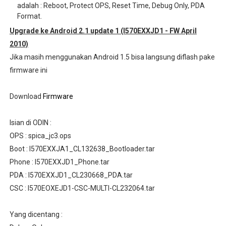
adalah : Reboot, Protect OPS, Reset Time, Debug Only, PDA
Format.
Upgrade ke Android 2.1 update 1 (I570EXXJD1 - FW April
2010)
Jika masih menggunakan Android 1.5 bisa langsung diflash pake
firmware ini
Download
Firmware
Isian di ODIN :
OPS : spica_jc3.ops
Boot : I570EXXJA1_CL132638_Bootloader.tar
Phone : I570EXXJD1_Phone.tar
PDA : I570EXXJD1_CL230668_PDA.tar
CSC : I570EOXEJD1-CSC-MULTI-CL232064.tar
Yang dicentang :