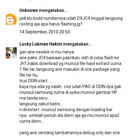
Unknown
mengatakan...
jadi klu build numbernya udah DXJC4 tinggal langsung
rooting aja apa harus flashing jg?
14 September, 2010 20:53
Lucky Lukman Hakim
mengatakan...
gan ane newbie ni mu nanya
ane pake JC4 bawaan pabrikan, dah di coba flash ke
JH1,habis download yg muncul file hasil extract cuma
1 file tar..langsung ane masukin di one package yang
file tar itu,
trus ODIN start.......
kaya nya ada yg salah...coz udah PAS di ODIN dya gak
munsul samsung cuma di spika muncul gambar HP
ma tanda seru....
langsung cabut batre..
n direstart...muncul samsung dengan loading bar
nya...setelah penuh dia diem aja ga mu muncul apa2
cuma diem...
yang ane centang tambahannya debug only dan one