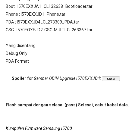
Boot : I570EXXJA1_CL132638_Bootloader.tar
Phone : I570EXXJD1_Phone.tar
PDA : I570EXXJD4_CL273309_PDA.tar
CSC : I570EOXEJD2-CSC-MULTI-CL263367.tar
Yang dicentang :
Debug Only
PDA Format
Spoiler
for
Gambar ODIN Upgrade I570EXXJD4
:
Flash sampai dengan selesai (pass)
Selesai, cabut kabel data.
Kumpulan Firmware Samsung I5700