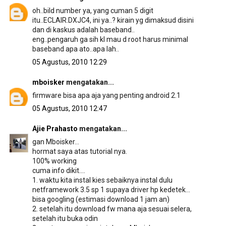
oh..bild number ya, yang cuman 5 digit
itu..ECLAIR.DXJC4, ini ya..? kirain yg dimaksud disini
dan di kaskus adalah baseband..
eng..pengaruh ga sih kl mau d root harus minimal
baseband apa ato..apa lah..
05 Agustus, 2010 12:29
mboisker
mengatakan...
firmware bisa apa aja yang penting android 2.1
05 Agustus, 2010 12:47
Ajie Prahasto
mengatakan...
gan Mboisker...
hormat saya atas tutorial nya.
100% working
cuma info dikit....
1. waktu kita instal kies sebaiknya instal dulu
netframework 3.5 sp 1 supaya driver hp kedetek...
bisa googling (estimasi download 1 jam an)
2. setelah itu download fw mana aja sesuai selera,
setelah itu buka odin