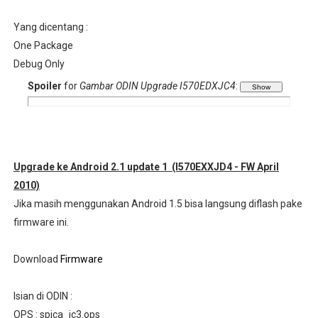
Yang dicentang :
One Package
Debug Only
Spoiler
for
Gambar ODIN Upgrade I570EDXJC4
:
Upgrade ke Android 2.1 update 1
(I570EXXJD4 - FW April
2010)
Jika masih menggunakan Android 1.5 bisa langsung diflash pake
firmware ini.
Download
Firmware
Isian di ODIN :
OPS : spica_jc3.ops