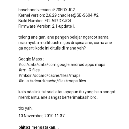
baseband version: i570EDXJC2
Kernel version: 2.6.29 chad.lee@SE-S604 #2
Build Number: ECLAIR.DXJC4
Firmware Version: 2.1-update1,
tolong ane gan, ane pengen belajar ngeroot sama
mau nyoba multitouch n gps di spica ane, cuma ane
ga ngerti kode ini ditulis di mana yah?
Google Maps :
#cd /data/data/com.google.android.apps.maps
#rm -R files
#mkdir /sdcard/cache/files/maps
#ln -s /sdcard/cache/files/maps files
kalo ada link tutorial atau apapun itu yang bisa sangat
membantu, ane sangat berterimakasih bro..
thx yah..
10 November, 2010 11:37
phitoz
mengatakan...