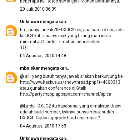
beberapa kali tetep sama gan. Mohon bantuannya.
29 Juli, 2010 06:39
Unknown
mengatakan...
bro, punya ane i570EDXJC2 nih, apa harus d upgrade
ke JC4 kah, soalnya byk yang bilang mau ini itu
minimal JC4. betul..? mohon pencerahan..
TQ..
04 Agustus, 2010 14:48
mboisker
mengatakan...
@ all : yang butuh tanya jawab silakan berkunjung ke
http://www.kaskus.us/showthread.php?t=4600313
atau gunakan conference di Gtalk
http://partychapp.appspot.com/channel/spica
@Linda : DXJC2 itu baseband, yang dimaksud di sini
adalah build number, kyknya punya mbak sudah
DXJC4. Tujuan upgrade buat apa mbak ?
04 Agustus, 2010 17:59
Unknown
mengatakan...