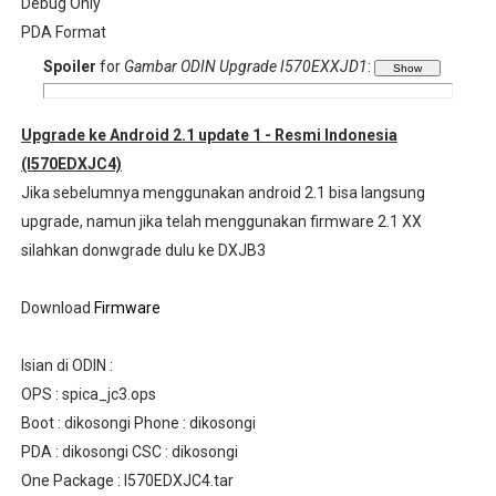
Debug Only
PDA Format
Spoiler
for
Gambar ODIN Upgrade I570EXXJD1
:
Upgrade ke Android 2.1 update 1 - Resmi Indonesia
(I570EDXJC4)
Jika sebelumnya menggunakan android 2.1 bisa langsung
upgrade, namun jika telah menggunakan firmware 2.1 XX
silahkan donwgrade dulu ke DXJB3
Download
Firmware
Isian di ODIN :
OPS : spica_jc3.ops
Boot : dikosongi Phone : dikosongi
PDA : dikosongi CSC : dikosongi
One Package : I570EDXJC4.tar