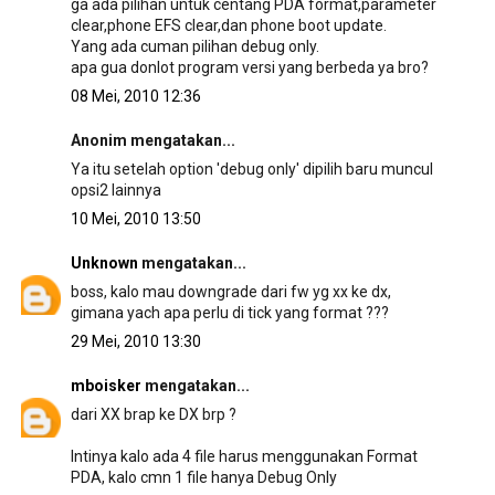
ga ada pilihan untuk centang PDA format,parameter
clear,phone EFS clear,dan phone boot update.
Yang ada cuman pilihan debug only.
apa gua donlot program versi yang berbeda ya bro?
08 Mei, 2010 12:36
Anonim mengatakan...
Ya itu setelah option 'debug only' dipilih baru muncul
opsi2 lainnya
10 Mei, 2010 13:50
Unknown
mengatakan...
boss, kalo mau downgrade dari fw yg xx ke dx,
gimana yach apa perlu di tick yang format ???
29 Mei, 2010 13:30
mboisker
mengatakan...
dari XX brap ke DX brp ?
Intinya kalo ada 4 file harus menggunakan Format
PDA, kalo cmn 1 file hanya Debug Only