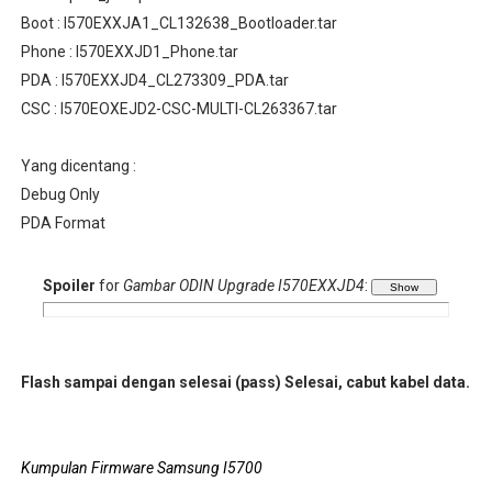
Boot : I570EXXJA1_CL132638_Bootloader.tar
Phone : I570EXXJD1_Phone.tar
PDA : I570EXXJD4_CL273309_PDA.tar
CSC : I570EOXEJD2-CSC-MULTI-CL263367.tar
Yang dicentang :
Debug Only
PDA Format
Spoiler
for
Gambar ODIN Upgrade I570EXXJD4
:
Flash sampai dengan selesai (pass)
Selesai, cabut kabel data.
Kumpulan Firmware Samsung I5700