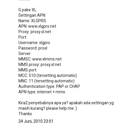
G pake XL.
Settingan APN:
Name: XLGPRS
APN: www.xlgprs.net
Proxy: proxy.xl.net
Port:
Username: xlgprs
Password: proxl
Server:
MMSC: www.xlmms.net
MMS proxy: proxy.xl.net
MMS port:
MCC: 510 (tersetting automatic)
MNC: 11 (tersetting automatic)
Authentication type: PAP or CHAP
APN type: internet + mms
Kira2 penyebabnya apa ya? apakah ada settingan yg
masih kurang? please help me :)
Thanks
24 Juni, 2010 23:01