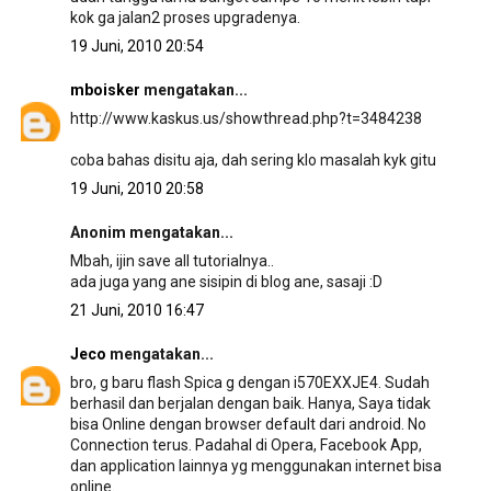
kok ga jalan2 proses upgradenya.
19 Juni, 2010 20:54
mboisker
mengatakan...
http://www.kaskus.us/showthread.php?t=3484238
coba bahas disitu aja, dah sering klo masalah kyk gitu
19 Juni, 2010 20:58
Anonim mengatakan...
Mbah, ijin save all tutorialnya..
ada juga yang ane sisipin di blog ane, sasaji :D
21 Juni, 2010 16:47
Jeco
mengatakan...
bro, g baru flash Spica g dengan i570EXXJE4. Sudah
berhasil dan berjalan dengan baik. Hanya, Saya tidak
bisa Online dengan browser default dari android. No
Connection terus. Padahal di Opera, Facebook App,
dan application lainnya yg menggunakan internet bisa
online.