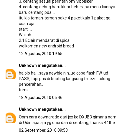
3. centang sesuai perintah om Mboisker
4. centang debug baru kluar beberapa menu lainnya.
baru centang pda....
itu klo teman-teman pake 4 paket kalo 1 paket ga
usah aja.
start ....
Woilah.....
2.1 Eclair mendarat di spica
welkomen new android breed
12 Agustus, 2010 19:55
Unknown
mengatakan...
halolo hai...saya newbie nih..ud coba flash FW, ud
PASS, tapi pas di booting langsung freeze..tolong
pencerahan..
trims..
18 Agustus, 2010 06:46
Unknown
mengatakan...
Oom cara downgrade dari jxx ke DXJB3 gimana oom
di Odin apa aja yg di isi dan di centang, thanks B4the
02 September, 2010 09:53