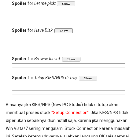
Spoiler
for
Let me pick
:
Spoiler
for
Have Disk
:
Spoiler
for
Browse file inf
:
Spoiler
for
Tutup KIES/NPS di Tray
:
Biasanya jika KIES/NPS (New PC Studio) tidak ditutup akan
membuat proses stuck
"Setup Connection"
. Jika KIES/NPS tidak
diperlukan sebaiknya diuninstall saja, karena jika menggunakan
Win Vista/7 sering mengalami Stuck Connection karena masalah
ini. Setelah ketemu drivernya, silahkan langsung OK saja sampai