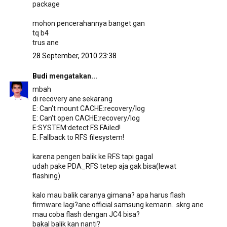
package
mohon pencerahannya banget gan
tq b4
trus ane
28 September, 2010 23:38
Budi
mengatakan...
mbah
di recovery ane sekarang
E: Can't mount CACHE:recovery/log
E: Can't open CACHE:recovery/log
E:SYSTEM:detect FS FAiled!
E: Fallback to RFS filesystem!
karena pengen balik ke RFS tapi gagal
udah pake PDA_RFS tetep aja gak bisa(lewat
flashing)
kalo mau balik caranya gimana? apa harus flash
firmware lagi?ane official samsung kemarin.. skrg ane
mau coba flash dengan JC4 bisa?
bakal balik kan nanti?