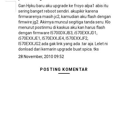
Gan Hpku baru aku upgrade ke froyo alpa1 abis itu
sering banget reboot sendiri. akupikir karena
firmwarenya masih jc2, kamudian aku flash dengan
fimwire jg2. Akirnya muncul segitiga tanda seru. Klo
menurut postinmu di kaskus aku kan harus flash
dengan firmware I5700DXJB3, i570EXXJD1,
i570EXXJE1, I570EXXJE4, I570EXXJF2,
I570EXXJG2.ada gak link yang ada .tar aja. Lelet ni
donload dari kemarin upgrade buat spica. tks
28 November, 2010 09:52
POSTING KOMENTAR