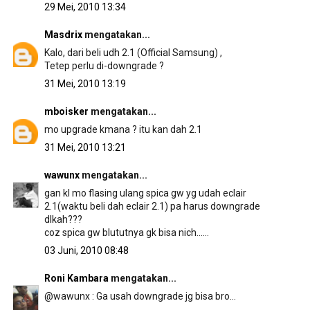
29 Mei, 2010 13:34
Masdrix
mengatakan...
Kalo, dari beli udh 2.1 (Official Samsung) ,
Tetep perlu di-downgrade ?
31 Mei, 2010 13:19
mboisker
mengatakan...
mo upgrade kmana ? itu kan dah 2.1
31 Mei, 2010 13:21
wawunx
mengatakan...
gan kl mo flasing ulang spica gw yg udah eclair
2.1(waktu beli dah eclair 2.1) pa harus downgrade
dlkah???
coz spica gw blututnya gk bisa nich......
03 Juni, 2010 08:48
Roni Kambara
mengatakan...
@wawunx : Ga usah downgrade jg bisa bro...