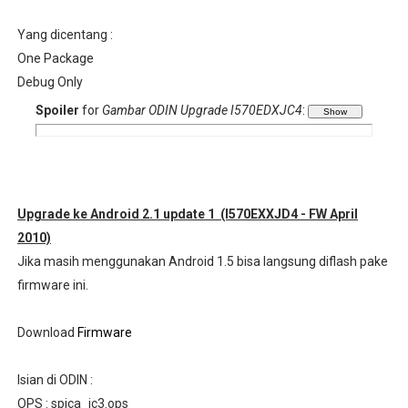
Yang dicentang :
One Package
Debug Only
Spoiler
for
Gambar ODIN Upgrade I570EDXJC4
:
Upgrade ke Android 2.1 update 1
(I570EXXJD4 - FW April
2010)
Jika masih menggunakan Android 1.5 bisa langsung diflash pake
firmware ini.
Download
Firmware
Isian di ODIN :
OPS : spica_jc3.ops