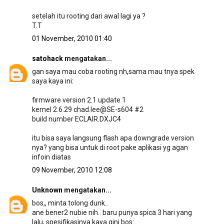
setelah itu rooting dari awal lagi ya ?
T.T
01 November, 2010 01:40
satohack
mengatakan...
gan saya mau coba rooting nh,sama mau tnya spek
saya kaya ini:
firmware version 2.1 update 1
kernel 2.6.29 chad.lee@SE-s604 #2
build number ECLAIR.DXJC4
itu bisa saya langsung flash apa downgrade version
nya? yang bisa untuk di root pake aplikasi yg agan
infoin diatas
09 November, 2010 12:08
Unknown
mengatakan...
bos,, minta tolong dunk..
ane bener2 nubie nih.. baru punya spica 3 hari yang
lalu, spesifikasinya kaya gini bos: