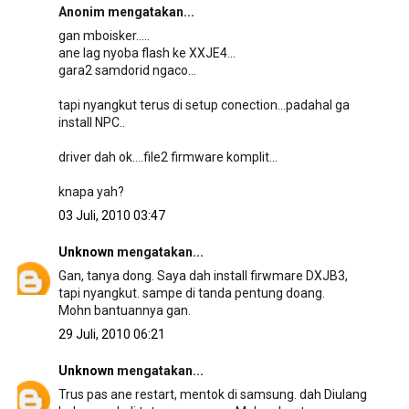
Anonim mengatakan...
gan mboisker.....
ane lag nyoba flash ke XXJE4...
gara2 samdorid ngaco...
tapi nyangkut terus di setup conection...padahal ga
install NPC..
driver dah ok....file2 firmware komplit...
knapa yah?
03 Juli, 2010 03:47
Unknown
mengatakan...
Gan, tanya dong. Saya dah install firwmare DXJB3,
tapi nyangkut. sampe di tanda pentung doang.
Mohn bantuannya gan.
29 Juli, 2010 06:21
Unknown
mengatakan...
Trus pas ane restart, mentok di samsung. dah Diulang