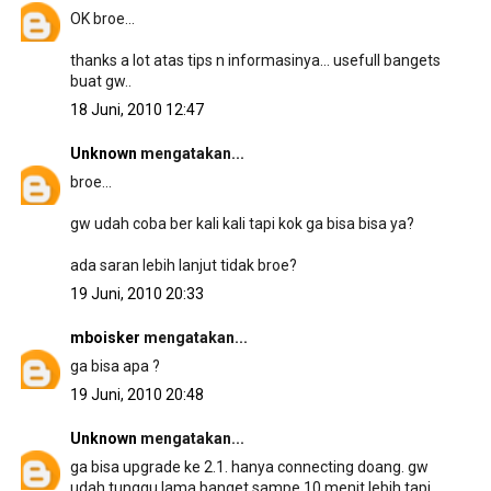
OK broe...
thanks a lot atas tips n informasinya... usefull bangets
buat gw..
18 Juni, 2010 12:47
Unknown
mengatakan...
broe...
gw udah coba ber kali kali tapi kok ga bisa bisa ya?
ada saran lebih lanjut tidak broe?
19 Juni, 2010 20:33
mboisker
mengatakan...
ga bisa apa ?
19 Juni, 2010 20:48
Unknown
mengatakan...
ga bisa upgrade ke 2.1. hanya connecting doang. gw
udah tunggu lama banget sampe 10 menit lebih tapi