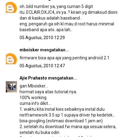
oh..bild number ya, yang cuman 5 digit
itu..ECLAIR.DXJC4, ini ya..? kirain yg dimaksud disini
dan di kaskus adalah baseband..
eng..pengaruh ga sih kl mau d root harus minimal
baseband apa ato..apa lah..
05 Agustus, 2010 12:29
mboisker
mengatakan...
firmware bisa apa aja yang penting android 2.1
05 Agustus, 2010 12:47
Ajie Prahasto
mengatakan...
gan Mboisker...
hormat saya atas tutorial nya.
100% working
cuma info dikit....
1. waktu kita instal kies sebaiknya instal dulu
netframework 3.5 sp 1 supaya driver hp kedetek...
bisa googling (estimasi download 1 jam an)
2. setelah itu download fw mana aja sesuai selera,
setelah itu buka odin