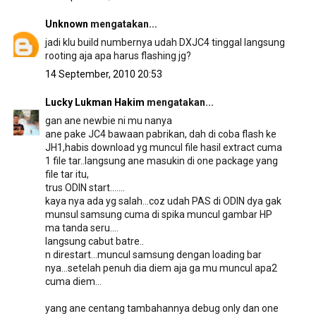
Unknown
mengatakan...
jadi klu build numbernya udah DXJC4 tinggal langsung
rooting aja apa harus flashing jg?
14 September, 2010 20:53
Lucky Lukman Hakim
mengatakan...
gan ane newbie ni mu nanya
ane pake JC4 bawaan pabrikan, dah di coba flash ke
JH1,habis download yg muncul file hasil extract cuma
1 file tar..langsung ane masukin di one package yang
file tar itu,
trus ODIN start.......
kaya nya ada yg salah...coz udah PAS di ODIN dya gak
munsul samsung cuma di spika muncul gambar HP
ma tanda seru....
langsung cabut batre..
n direstart...muncul samsung dengan loading bar
nya...setelah penuh dia diem aja ga mu muncul apa2
cuma diem...
yang ane centang tambahannya debug only dan one