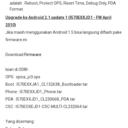
adalah : Reboot, Protect OPS, Reset Time, Debug Only, PDA
Format.
Upgrade ke Android 2.1 update 1 (I570EXXJD1 - FW April
2010)
Jika masih menggunakan Android 1.5 bisa langsung diflash pake
firmware ini
Download
Firmware
Isian di ODIN :
OPS : spica_jc3.ops
Boot : I570EXXJA1_CL132638_Bootloader.tar
Phone : I570EXXJD1_Phone.tar
PDA : I570EXXJD1_CL230668_PDA.tar
CSC : I570EOXEJD1-CSC-MULTI-CL232064.tar
Yang dicentang :