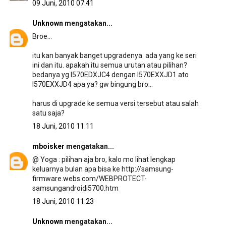
09 Juni, 2010 07:41
Unknown
mengatakan...
Broe...
itu kan banyak banget upgradenya. ada yang ke seri
ini dan itu. apakah itu semua urutan atau pilihan?
bedanya yg I570EDXJC4 dengan I570EXXJD1 ato
I570EXXJD4 apa ya? gw bingung bro...
harus di upgrade ke semua versi tersebut atau salah
satu saja?
18 Juni, 2010 11:11
mboisker
mengatakan...
@ Yoga : pilihan aja bro, kalo mo lihat lengkap
keluarnya bulan apa bisa ke http://samsung-
firmware.webs.com/WEBPROTECT-
samsungandroidi5700.htm
18 Juni, 2010 11:23
Unknown
mengatakan...