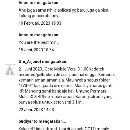
Anonim mengatakan...
Ane juga sama nih, diaplikasi yg baru juga ga bisa.
Tolong pencerahannya.
19 Februari, 2023 19:33
Anonim mengatakan...
You are the best min,,,
15 Juni, 2023 18:54
Gie_Arjunot
mengatakan...
21 Juni 2023.. Octo Mobile Versi 3.1.00 kedetek
unrooted/jailbroken device, padahal engga. Kemarin-
kemarin aman-aman aja. Mau nyoba hapus folder
"TWRP" tapi gaada di explorer. Masa iya harus ganti
HP. Mending ganti bank aja kali. Untung Permata
MobileX & BRImo masih aman. Barangkali ada yang
punya solusi untuk octo versi 3.1 ini..
22 Juni, 2023 14:03
budiyanto mengatakan...
Kalau HP tidak di root, tapi di Unlock, OCTO mobile