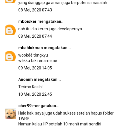
yang dianggap ga aman juga berpotensi masalah
08 Mei, 2020 07:43
mboisker
mengatakan...
nah itu dia keren juga developernya
08 Mei, 2020 07:44
mbahlukman
mengatakan...
wookéé tèngkyu
wèkku tak rename aé
09 Mei, 2020 14:05
Anonim mengatakan...
Terima Kasih!
10 Mei, 2020 22:45
cher99
mengatakan...
Halo kak. saya juga udah sukses setelah hapus folder
TWRP.
Namun kalau HP setelah 10 menit mati sendiri