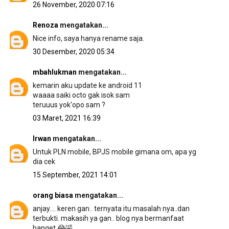
26 November, 2020 07:16
Renoza
mengatakan...
Nice info, saya hanya rename saja.
30 Desember, 2020 05:34
mbahlukman
mengatakan...
kemarin aku update ke android 11
waaaa saiki octo gak isok sam
teruuus yok'opo sam ?
03 Maret, 2021 16:39
Irwan
mengatakan...
Untuk PLN mobile, BPJS mobile gimana om, apa yg
dia cek
15 September, 2021 14:01
orang biasa
mengatakan...
anjay.... keren gan.. ternyata itu masalah nya..dan
terbukti. makasih ya gan.. blog nya bermanfaat
banget 😂🤣