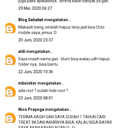
juga pake aplikasinya...terima kasih banyak ya gan
29 Mei, 2020 06:27
Blog Sahabat
mengatakan...
Makasih bang, setelah hapus twrp jadi bisa Octo
mobile saya, jenius :D
20 Juni, 2020 23:37
aldi
mengatakan...
Saya masih sama gan.. blum bisa walau udh hapus
folder nya.. bisa bantu
22 Juni, 2020 10:36
mboisker
mengatakan...
ada root ? sudah hide root ?
23 Juni, 2020 08:01
Nico Prayoga
mengatakan...
TERIMA KASIH GAN SAYA SUDAH 1 TAHUN CARI
TREAT INI DAN AKHIRNYA BISA, KALAU BISA BAYAR
SAYA AKAN BAYAR AGAN (^_^)