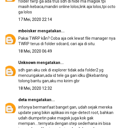
folder twrp ga ada trus sdh di hide ma magisk tpi
masih kebaca,mandiri online lolos,link aja lolos,tpi octo
ga lolos
17 Mei, 2020 22:14
mboisker
mengatakan...
Pakai TWRP kån? Coba aja cek lewat file manager nya
TWRP terus di folder sdcard, cari aja di situ.
18 Mei, 2020 06:49
Unknown
mengatakan...
sdh gan aku cek di explorer tidak ada folder2 yg
mencurigakan,ada id tele ga gan idku @kebanting
tolong bantu gan,aku mo kirim gbr
18 Mei, 2020 12:32
deta
mengatakan...
infonya bermanfaat banget gan, udah sejak mereka
update yang bikin aplikasi ini nge-detect root, bahkan
udah diumpetin pake magisk juga kok gak
mempan....ternyata dengan step sederhana ini bisa