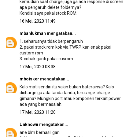
kemudian saat charge juga ga ada response di screen
apa pengaruh delete foldernya?
Kondisi saya pakai stock ROM.
16 Mei, 2020 11:49
mbahlukman
mengatakan...
1. seharusnya tidak berpengaruh
2. pakai stock rom kok via TWRP, kan enak pakai
custom rom
3. cobak ganti pakai cusrom
17 Mei, 2020 08:38
mboisker
mengatakan...
Kalo mati sendiri itu yakin bukan baterainya? Kalo
dicharge ga ada tanda tanda, terus nge-charge
gimana? Mungkin port atau komponen terkait power
ada yang bermasalah.
17 Mei, 2020 11:20
Unknown
mengatakan...
ane blm berhasil gan