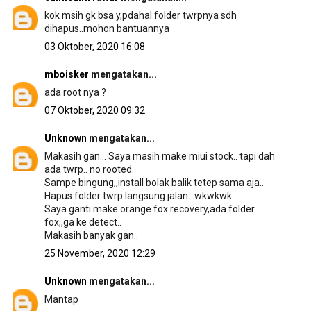
kok msih gk bsa y,pdahal folder twrpnya sdh
dihapus..mohon bantuannya
03 Oktober, 2020 16:08
mboisker
mengatakan...
ada root nya ?
07 Oktober, 2020 09:32
Unknown
mengatakan...
Makasih gan... Saya masih make miui stock.. tapi dah
ada twrp.. no rooted.
Sampe bingung,,install bolak balik tetep sama aja..
Hapus folder twrp langsung jalan...wkwkwk..
Saya ganti make orange fox recovery,ada folder
fox,,ga ke detect..
Makasih banyak gan..
25 November, 2020 12:29
Unknown
mengatakan...
Mantap