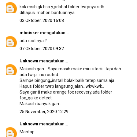
kok msih gk bsa y,pdahal folder twrpnya sdh
dihapus..mohon bantuannya
03 Oktober, 2020 16:08
mboisker
mengatakan...
ada root nya ?
07 Oktober, 2020 09:32
Unknown
mengatakan...
Makasih gan... Saya masih make miui stock.. tapi dah
ada twrp.. no rooted.
Sampe bingung,,install bolak balik tetep sama aja..
Hapus folder twrp langsung jalan...wkwkwk..
Saya ganti make orange fox recovery,ada folder
fox,,ga ke detect..
Makasih banyak gan..
25 November, 2020 12:29
Unknown
mengatakan...
Mantap