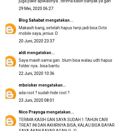
juga pake aplikasinya...terima kasih banyak ya gan
29 Mei, 2020 06:27
Blog Sahabat
mengatakan...
Makasih bang, setelah hapus twrp jadi bisa Octo
mobile saya, jenius :D
20 Juni, 2020 23:37
aldi
mengatakan...
Saya masih sama gan.. blum bisa walau udh hapus
folder nya.. bisa bantu
22 Juni, 2020 10:36
mboisker
mengatakan...
ada root ? sudah hide root ?
23 Juni, 2020 08:01
Nico Prayoga
mengatakan...
TERIMA KASIH GAN SAYA SUDAH 1 TAHUN CARI
TREAT INI DAN AKHIRNYA BISA, KALAU BISA BAYAR
SAYA AKAN BAYAR AGAN (^_^)