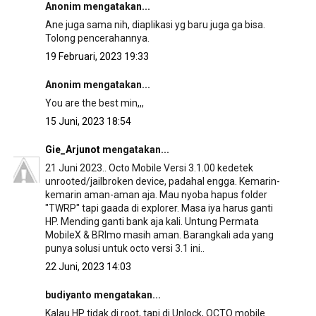
Anonim mengatakan...
Ane juga sama nih, diaplikasi yg baru juga ga bisa.
Tolong pencerahannya.
19 Februari, 2023 19:33
Anonim mengatakan...
You are the best min,,,
15 Juni, 2023 18:54
Gie_Arjunot
mengatakan...
21 Juni 2023.. Octo Mobile Versi 3.1.00 kedetek
unrooted/jailbroken device, padahal engga. Kemarin-
kemarin aman-aman aja. Mau nyoba hapus folder
"TWRP" tapi gaada di explorer. Masa iya harus ganti
HP. Mending ganti bank aja kali. Untung Permata
MobileX & BRImo masih aman. Barangkali ada yang
punya solusi untuk octo versi 3.1 ini..
22 Juni, 2023 14:03
budiyanto mengatakan...
Kalau HP tidak di root, tapi di Unlock, OCTO mobile