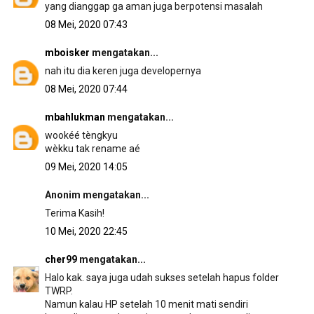
yang dianggap ga aman juga berpotensi masalah
08 Mei, 2020 07:43
mboisker
mengatakan...
nah itu dia keren juga developernya
08 Mei, 2020 07:44
mbahlukman
mengatakan...
wookéé tèngkyu
wèkku tak rename aé
09 Mei, 2020 14:05
Anonim mengatakan...
Terima Kasih!
10 Mei, 2020 22:45
cher99
mengatakan...
Halo kak. saya juga udah sukses setelah hapus folder
TWRP.
Namun kalau HP setelah 10 menit mati sendiri