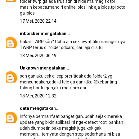
folder twrp ga ada trus sdh di hide ma magisk tpi
masih kebaca,mandiri online lolos,link aja lolos,tpi octo
ga lolos
17 Mei, 2020 22:14
mboisker
mengatakan...
Pakai TWRP kån? Coba aja cek lewat file manager nya
TWRP terus di folder sdcard, cari aja di situ.
18 Mei, 2020 06:49
Unknown
mengatakan...
sdh gan aku cek di explorer tidak ada folder2 yg
mencurigakan,ada id tele ga gan idku @kebanting
tolong bantu gan,aku mo kirim gbr
18 Mei, 2020 12:32
deta
mengatakan...
infonya bermanfaat banget gan, udah sejak mereka
update yang bikin aplikasi ini nge-detect root, bahkan
udah diumpetin pake magisk juga kok gak
mempan....ternyata dengan step sederhana ini bisa