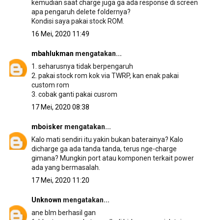
kemudian saat charge juga ga ada response di screen
apa pengaruh delete foldernya?
Kondisi saya pakai stock ROM.
16 Mei, 2020 11:49
mbahlukman
mengatakan...
1. seharusnya tidak berpengaruh
2. pakai stock rom kok via TWRP, kan enak pakai
custom rom
3. cobak ganti pakai cusrom
17 Mei, 2020 08:38
mboisker
mengatakan...
Kalo mati sendiri itu yakin bukan baterainya? Kalo
dicharge ga ada tanda tanda, terus nge-charge
gimana? Mungkin port atau komponen terkait power
ada yang bermasalah.
17 Mei, 2020 11:20
Unknown
mengatakan...
ane blm berhasil gan