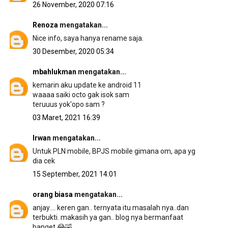
26 November, 2020 07:16
Renoza
mengatakan...
Nice info, saya hanya rename saja.
30 Desember, 2020 05:34
mbahlukman
mengatakan...
kemarin aku update ke android 11
waaaa saiki octo gak isok sam
teruuus yok'opo sam ?
03 Maret, 2021 16:39
Irwan
mengatakan...
Untuk PLN mobile, BPJS mobile gimana om, apa yg
dia cek
15 September, 2021 14:01
orang biasa
mengatakan...
anjay.... keren gan.. ternyata itu masalah nya..dan
terbukti. makasih ya gan.. blog nya bermanfaat
banget 😂🤣