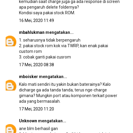
kemudian saat charge juga ga ada response di screen
apa pengaruh delete foldernya?
Kondisi saya pakai stock ROM.
16 Mei, 2020 11:49
mbahlukman
mengatakan...
1. seharusnya tidak berpengaruh
2. pakai stock rom kok via TWRP, kan enak pakai
custom rom
3. cobak ganti pakai cusrom
17 Mei, 2020 08:38
mboisker
mengatakan...
Kalo mati sendiri itu yakin bukan baterainya? Kalo
dicharge ga ada tanda tanda, terus nge-charge
gimana? Mungkin port atau komponen terkait power
ada yang bermasalah.
17 Mei, 2020 11:20
Unknown
mengatakan...
ane blm berhasil gan