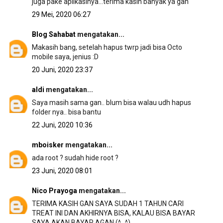
juga pake aplikasinya...terima kasih banyak ya gan
29 Mei, 2020 06:27
Blog Sahabat
mengatakan...
Makasih bang, setelah hapus twrp jadi bisa Octo
mobile saya, jenius :D
20 Juni, 2020 23:37
aldi
mengatakan...
Saya masih sama gan.. blum bisa walau udh hapus
folder nya.. bisa bantu
22 Juni, 2020 10:36
mboisker
mengatakan...
ada root ? sudah hide root ?
23 Juni, 2020 08:01
Nico Prayoga
mengatakan...
TERIMA KASIH GAN SAYA SUDAH 1 TAHUN CARI
TREAT INI DAN AKHIRNYA BISA, KALAU BISA BAYAR
SAYA AKAN BAYAR AGAN (^_^)