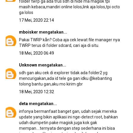
folder twrp ga ada trus sdh di hide ma magisk tpi
masih kebaca,mandiri online lolos,link aja lolos,tpi octo
ga lolos
17 Mei, 2020 22:14
mboisker
mengatakan...
Pakai TWRP kån? Coba aja cek lewat file manager nya
TWRP terus di folder sdcard, cari aja di situ.
18 Mei, 2020 06:49
Unknown
mengatakan...
sdh gan aku cek di explorer tidak ada folder2 yg
mencurigakan,ada id tele ga gan idku @kebanting
tolong bantu gan,aku mo kirim gbr
18 Mei, 2020 12:32
deta
mengatakan...
infonya bermanfaat banget gan, udah sejak mereka
update yang bikin aplikasi ini nge-detect root, bahkan
udah diumpetin pake magisk juga kok gak
mempan....ternyata dengan step sederhana ini bisa