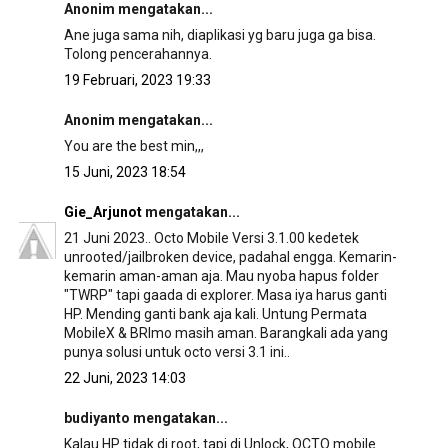
Anonim mengatakan...
Ane juga sama nih, diaplikasi yg baru juga ga bisa.
Tolong pencerahannya.
19 Februari, 2023 19:33
Anonim mengatakan...
You are the best min,,,
15 Juni, 2023 18:54
Gie_Arjunot
mengatakan...
21 Juni 2023.. Octo Mobile Versi 3.1.00 kedetek
unrooted/jailbroken device, padahal engga. Kemarin-
kemarin aman-aman aja. Mau nyoba hapus folder
"TWRP" tapi gaada di explorer. Masa iya harus ganti
HP. Mending ganti bank aja kali. Untung Permata
MobileX & BRImo masih aman. Barangkali ada yang
punya solusi untuk octo versi 3.1 ini..
22 Juni, 2023 14:03
budiyanto mengatakan...
Kalau HP tidak di root, tapi di Unlock, OCTO mobile