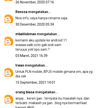
26 November, 2020 07:16
Renoza
mengatakan...
Nice info, saya hanya rename saja.
30 Desember, 2020 05:34
mbahlukman
mengatakan...
kemarin aku update ke android 11
waaaa saiki octo gak isok sam
teruuus yok'opo sam ?
03 Maret, 2021 16:39
Irwan
mengatakan...
Untuk PLN mobile, BPJS mobile gimana om, apa yg
dia cek
15 September, 2021 14:01
orang biasa
mengatakan...
anjay.... keren gan.. ternyata itu masalah nya..dan
terbukti. makasih ya gan.. blog nya bermanfaat
banget 😂🤣