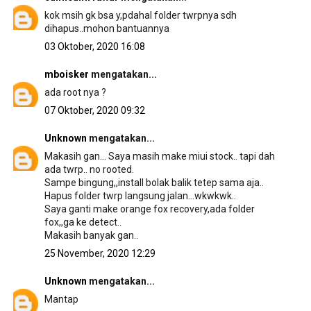
kok msih gk bsa y,pdahal folder twrpnya sdh
dihapus..mohon bantuannya
03 Oktober, 2020 16:08
mboisker
mengatakan...
ada root nya ?
07 Oktober, 2020 09:32
Unknown
mengatakan...
Makasih gan... Saya masih make miui stock.. tapi dah
ada twrp.. no rooted.
Sampe bingung,,install bolak balik tetep sama aja..
Hapus folder twrp langsung jalan...wkwkwk..
Saya ganti make orange fox recovery,ada folder
fox,,ga ke detect..
Makasih banyak gan..
25 November, 2020 12:29
Unknown
mengatakan...
Mantap