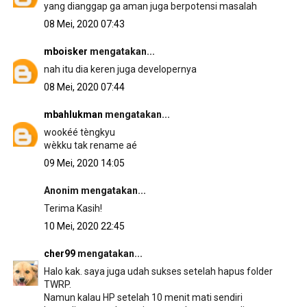
yang dianggap ga aman juga berpotensi masalah
08 Mei, 2020 07:43
mboisker
mengatakan...
nah itu dia keren juga developernya
08 Mei, 2020 07:44
mbahlukman
mengatakan...
wookéé tèngkyu
wèkku tak rename aé
09 Mei, 2020 14:05
Anonim mengatakan...
Terima Kasih!
10 Mei, 2020 22:45
cher99
mengatakan...
Halo kak. saya juga udah sukses setelah hapus folder
TWRP.
Namun kalau HP setelah 10 menit mati sendiri