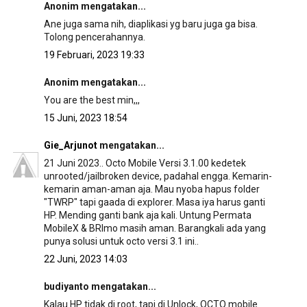
Anonim mengatakan...
Ane juga sama nih, diaplikasi yg baru juga ga bisa.
Tolong pencerahannya.
19 Februari, 2023 19:33
Anonim mengatakan...
You are the best min,,,
15 Juni, 2023 18:54
Gie_Arjunot
mengatakan...
21 Juni 2023.. Octo Mobile Versi 3.1.00 kedetek
unrooted/jailbroken device, padahal engga. Kemarin-
kemarin aman-aman aja. Mau nyoba hapus folder
"TWRP" tapi gaada di explorer. Masa iya harus ganti
HP. Mending ganti bank aja kali. Untung Permata
MobileX & BRImo masih aman. Barangkali ada yang
punya solusi untuk octo versi 3.1 ini..
22 Juni, 2023 14:03
budiyanto mengatakan...
Kalau HP tidak di root, tapi di Unlock, OCTO mobile