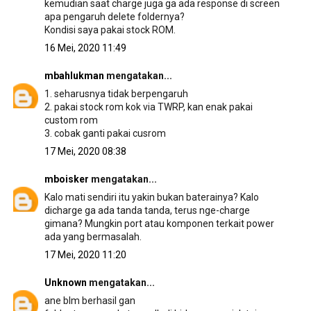
kemudian saat charge juga ga ada response di screen
apa pengaruh delete foldernya?
Kondisi saya pakai stock ROM.
16 Mei, 2020 11:49
mbahlukman
mengatakan...
1. seharusnya tidak berpengaruh
2. pakai stock rom kok via TWRP, kan enak pakai
custom rom
3. cobak ganti pakai cusrom
17 Mei, 2020 08:38
mboisker
mengatakan...
Kalo mati sendiri itu yakin bukan baterainya? Kalo
dicharge ga ada tanda tanda, terus nge-charge
gimana? Mungkin port atau komponen terkait power
ada yang bermasalah.
17 Mei, 2020 11:20
Unknown
mengatakan...
ane blm berhasil gan