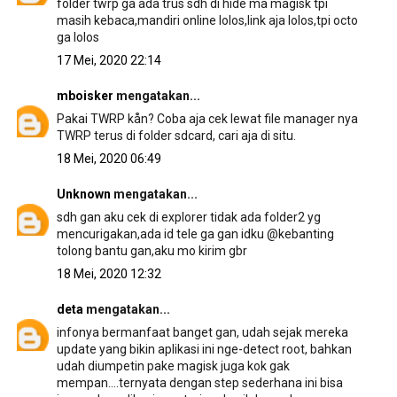
folder twrp ga ada trus sdh di hide ma magisk tpi
masih kebaca,mandiri online lolos,link aja lolos,tpi octo
ga lolos
17 Mei, 2020 22:14
mboisker
mengatakan...
Pakai TWRP kån? Coba aja cek lewat file manager nya
TWRP terus di folder sdcard, cari aja di situ.
18 Mei, 2020 06:49
Unknown
mengatakan...
sdh gan aku cek di explorer tidak ada folder2 yg
mencurigakan,ada id tele ga gan idku @kebanting
tolong bantu gan,aku mo kirim gbr
18 Mei, 2020 12:32
deta
mengatakan...
infonya bermanfaat banget gan, udah sejak mereka
update yang bikin aplikasi ini nge-detect root, bahkan
udah diumpetin pake magisk juga kok gak
mempan....ternyata dengan step sederhana ini bisa