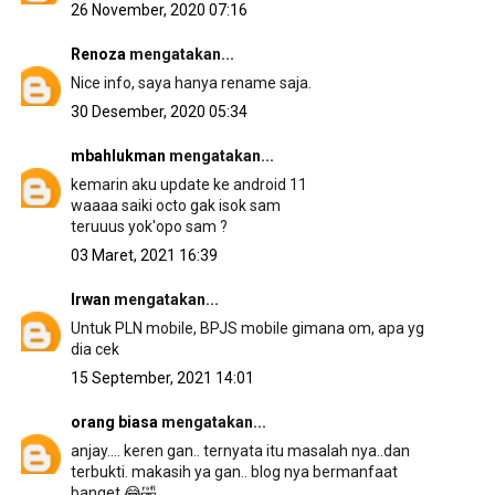
26 November, 2020 07:16
Renoza
mengatakan...
Nice info, saya hanya rename saja.
30 Desember, 2020 05:34
mbahlukman
mengatakan...
kemarin aku update ke android 11
waaaa saiki octo gak isok sam
teruuus yok'opo sam ?
03 Maret, 2021 16:39
Irwan
mengatakan...
Untuk PLN mobile, BPJS mobile gimana om, apa yg
dia cek
15 September, 2021 14:01
orang biasa
mengatakan...
anjay.... keren gan.. ternyata itu masalah nya..dan
terbukti. makasih ya gan.. blog nya bermanfaat
banget 😂🤣