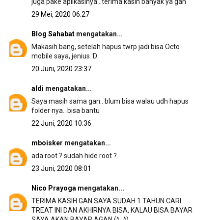
juga pake aplikasinya...terima kasih banyak ya gan
29 Mei, 2020 06:27
Blog Sahabat
mengatakan...
Makasih bang, setelah hapus twrp jadi bisa Octo
mobile saya, jenius :D
20 Juni, 2020 23:37
aldi
mengatakan...
Saya masih sama gan.. blum bisa walau udh hapus
folder nya.. bisa bantu
22 Juni, 2020 10:36
mboisker
mengatakan...
ada root ? sudah hide root ?
23 Juni, 2020 08:01
Nico Prayoga
mengatakan...
TERIMA KASIH GAN SAYA SUDAH 1 TAHUN CARI
TREAT INI DAN AKHIRNYA BISA, KALAU BISA BAYAR
SAYA AKAN BAYAR AGAN (^_^)