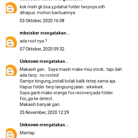
kok msih gk bsa y,pdahal folder twrpnya sdh
dihapus..mohon bantuannya
03 Oktober, 2020 16:08
mboisker
mengatakan...
ada root nya ?
07 Oktober, 2020 09:32
Unknown
mengatakan...
Makasih gan... Saya masih make miui stock.. tapi dah
ada twrp.. no rooted.
Sampe bingung,,install bolak balik tetep sama aja..
Hapus folder twrp langsung jalan...wkwkwk..
Saya ganti make orange fox recovery,ada folder
fox,,ga ke detect..
Makasih banyak gan..
25 November, 2020 12:29
Unknown
mengatakan...
Mantap