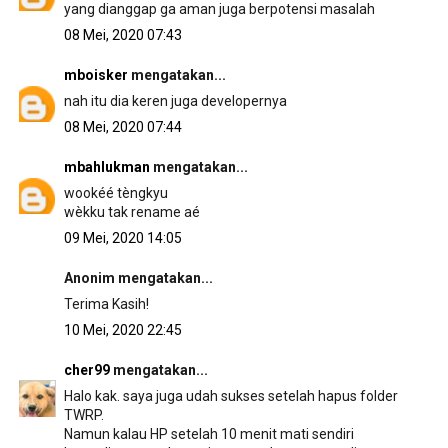
yang dianggap ga aman juga berpotensi masalah
08 Mei, 2020 07:43
mboisker
mengatakan...
nah itu dia keren juga developernya
08 Mei, 2020 07:44
mbahlukman
mengatakan...
wookéé tèngkyu
wèkku tak rename aé
09 Mei, 2020 14:05
Anonim mengatakan...
Terima Kasih!
10 Mei, 2020 22:45
cher99
mengatakan...
Halo kak. saya juga udah sukses setelah hapus folder
TWRP.
Namun kalau HP setelah 10 menit mati sendiri